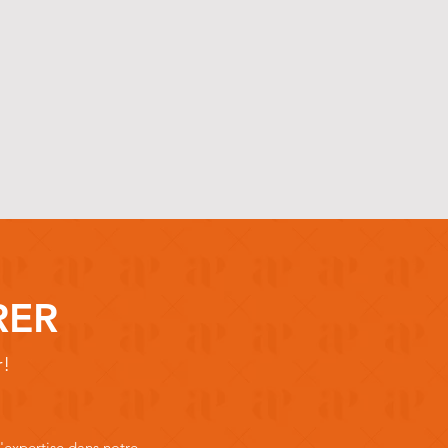
RER
r!
expertise dans notre