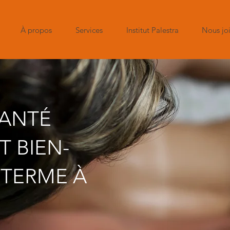
À propos
Services
Institut Palestra
Nous jo
SANTÉ
T BIEN-
 TERME À