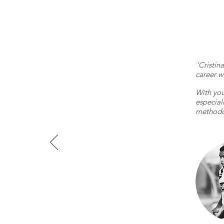
’Cristin
‘
career w
With you
especial
methodol