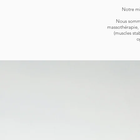
Notre mis
Nous somme
massothérapie, 
(muscles stab
o