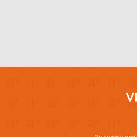
V
Nous sommes mordus 