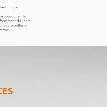
e clinique....
'acupuncture, de
forcement du ‘’core’’
ons corporelles et
terme.
CES